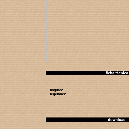
ficha técnica
linguas:
legendas:
download