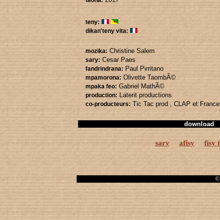
taona:
teny:
dikan'teny vita:
Christine Salem
mozika:
Cesar Paes
sary:
Paul Pirritano
fandrindrana:
Olivette TaombÃ©
mpamorona:
Gabriel MathÃ©
mpaka feo:
Laterit productions
production:
Tic Tac prod
, CLAP
et Franc
co-producteurs:
download
sary
afisy
fisy 
© 