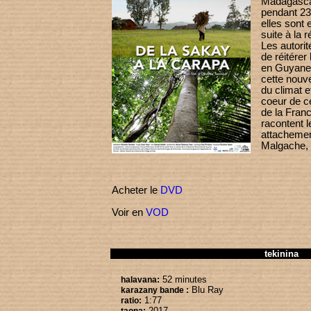
Madagascar
pendant 23 
elles sont
suite à la 
Les autorit
de réitérer
en Guyane.
cette nouve
du climat e
coeur de c
de la Franc
racontent l
attachement
Malgache, 
Acheter le
DVD
Voir en
VOD
tekinina
52 minutes
halavana:
Blu Ray
karazany bande :
1:77
ratio:
2017