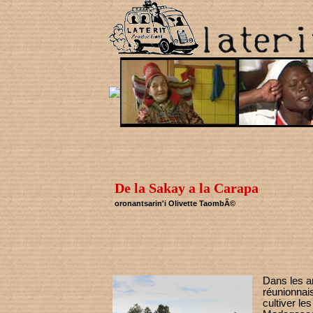
De la Sakay a la Carapa
oronantsarin'i Olivette TaombÃ©
Dans les a
réunionnai
cultiver le