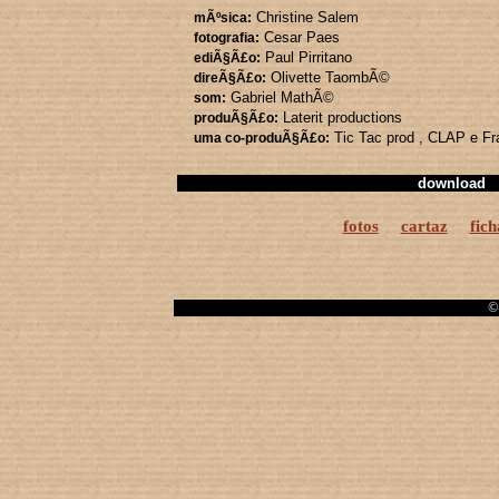
Christine Salem
mÃºsica:
Cesar Paes
fotografia:
Paul Pirritano
ediÃ§Ã£o:
Olivette TaombÃ©
direÃ§Ã£o:
Gabriel MathÃ©
som:
Laterit productions
produÃ§Ã£o:
Tic Tac prod
, CLAP
e F
uma co-produÃ§Ã£o:
download
fotos
cartaz
fich
© 