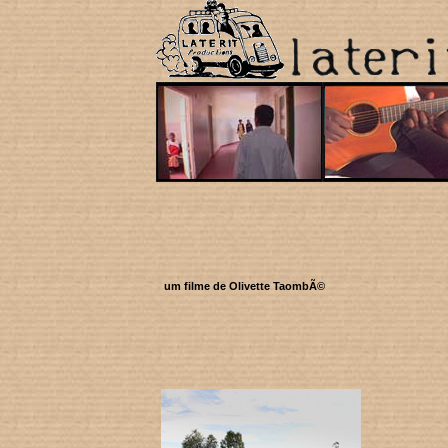
um filme de Olivette TaombÃ©