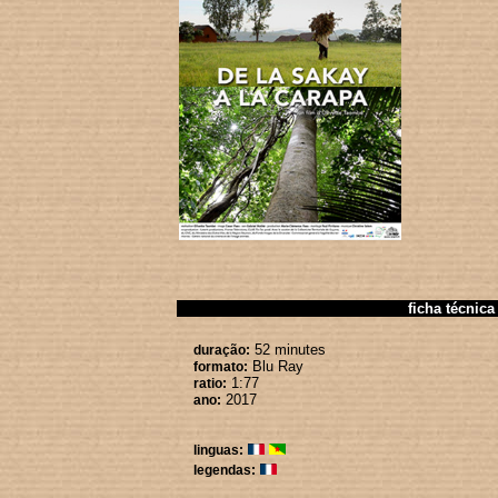
ficha técnica
52 minutes
duração:
Blu Ray
formato:
1:77
ratio:
2017
ano:
linguas:
legendas: